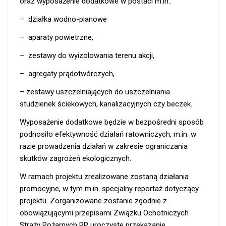
oraz wyposażenie dodatkowe w postaci m.in.:
– działka wodno-pianowe
– aparaty powietrzne,
– zestawy do wyizolowania terenu akcji,
– agregaty prądotwórczych,
– zestawy uszczelniających do uszczelniania
studzienek ściekowych, kanalizacyjnych czy beczek.
Wyposażenie dodatkowe będzie w bezpośredni sposób
podnosiło efektywność działań ratowniczych, m.in. w
razie prowadzenia działań w zakresie ograniczania
skutków zagrożeń ekologicznych.
W ramach projektu zrealizowane zostaną działania
promocyjne, w tym m.in. specjalny reportaż dotyczący
projektu. Zorganizowane zostanie zgodnie z
obowiązującymi przepisami Związku Ochotniczych
Straży Pożarnych RP uroczyste przekazanie