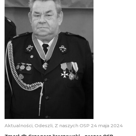
Aktualności
,
Odeszli
,
Z naszych OSP
24 maja 2024