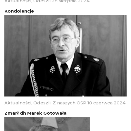
Aktualności
,
Odeszli
28 sierpnia 2024
Kondolencje
Aktualności
,
Odeszli
,
Z naszych OSP
10 czerwca 2024
Zmarł dh Marek Gotowała