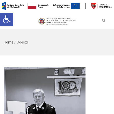
Open toolbar
Home
/
Odeszli