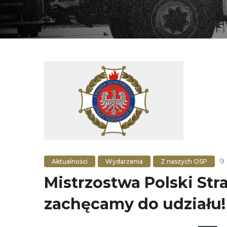
9
Aktualności
Wydarzenia
Z naszych OSP
Mistrzostwa Polski St
zachęcamy do udziału!