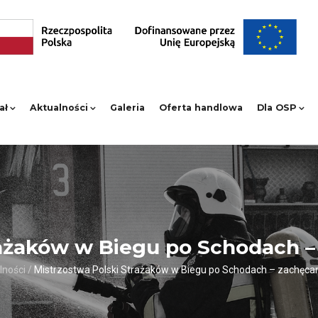
ał
Aktualności
Galeria
Oferta handlowa
Dla OSP
rażaków w Biegu po Schodach –
lności
/
Mistrzostwa Polski Strażaków w Biegu po Schodach – zachęcam