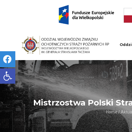
Oddzi
Open toolbar
Mistrzostwa Polski St
Home
/
Aktua