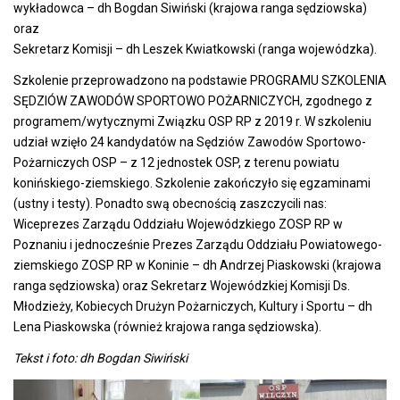
wykładowca – dh Bogdan Siwiński (krajowa ranga sędziowska)
oraz
Sekretarz Komisji – dh Leszek Kwiatkowski (ranga wojewódzka).
Szkolenie przeprowadzono na podstawie PROGRAMU SZKOLENIA
SĘDZIÓW ZAWODÓW SPORTOWO POŻARNICZYCH, zgodnego z
programem/wytycznymi Związku OSP RP z 2019 r. W szkoleniu
udział wzięło 24 kandydatów na Sędziów Zawodów Sportowo-
Pożarniczych OSP – z 12 jednostek OSP, z terenu powiatu
konińskiego-ziemskiego. Szkolenie zakończyło się egzaminami
(ustny i testy). Ponadto swą obecnością zaszczycili nas:
Wiceprezes Zarządu Oddziału Wojewódzkiego ZOSP RP w
Poznaniu i jednocześnie Prezes Zarządu Oddziału Powiatowego-
ziemskiego ZOSP RP w Koninie – dh Andrzej Piaskowski (krajowa
ranga sędziowska) oraz Sekretarz Wojewódzkiej Komisji Ds.
Młodzieży, Kobiecych Drużyn Pożarniczych, Kultury i Sportu – dh
Lena Piaskowska (również krajowa ranga sędziowska).
Tekst i foto: dh Bogdan Siwiński