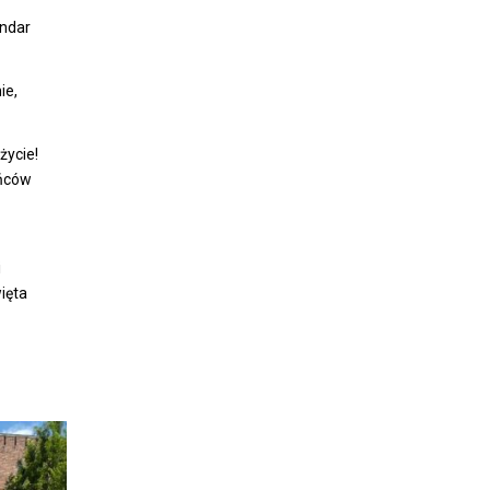
andar
ie,
życie!
ańców
i
ięta