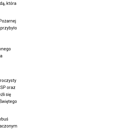
ą, która
Pożarnej
 przybyło
ównego
wa
uroczysty
PSP oraz
li się
 Świętego
rybuś
znaczonym