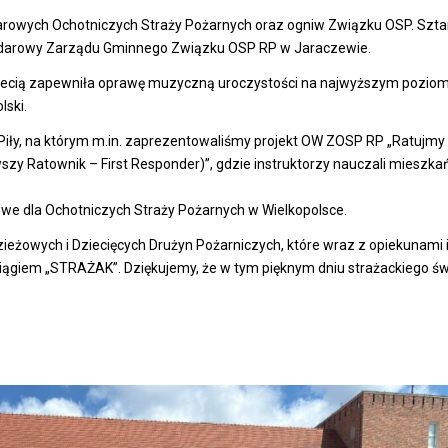
arowych Ochotniczych Straży Pożarnych oraz ogniw Związku OSP. Szt
ndarowy Zarządu Gminnego Związku OSP RP w Jaraczewie.
Notecią zapewniła oprawę muzyczną uroczystości na najwyższym poziom
lski.
Piły, na którym m.in. zaprezentowaliśmy projekt OW ZOSP RP „Ratujmy 
szy Ratownik – First Responder)”, gdzie instruktorzy nauczali mieszk
owe dla Ochotniczych Straży Pożarnych w Wielkopolsce.
ieżowych i Dziecięcych Drużyn Pożarniczych, które wraz z opiekunami 
ociągiem „STRAŻAK”. Dziękujemy, że w tym pięknym dniu strażackiego św