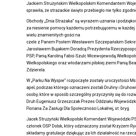
Jackiem Strużyńskim Wielkopolskim Komendantem Wojewó
sprawiła, że strażackie święto przebiegło nie tylko zgodn
Obchody „Dnia Strażaka” są wyrazem uznania i podzięko
za niesienie pomocy każdemu potrzebującemu w każdej chw
wielu znamienitych gości na
czele z Panem Posłem Wiesławem Szczepańskim Sekret
Jarosławem Bujakiem Doradcą Prezydenta Rzeczypospol
PSP, Panią Karoliną Fabiś-Szulc Wicewojewodą Wielko
Wielkopolskiego oraz włodarzami pilskiej ziemi Panią Be
Zdzierela.
W „Parku Na Wyspie” rozpoczęte zostały uroczystości Mszą
apel, podczas którego oznaczeni zostali Druhny i Druhow
osoby, które w sposób szczególny przyczyniły się do roz
Druh Eugeniusz Grzeszczak Prezes Oddziału Wojewódzk
Floriana Za Zasługi Dla Społeczności Lokalnej, st. bryg.
Jacek Strużyński Wielkopolski Komendant Wojewódzki PS
członek OSP Dolsk, który odznaczony został Krzyżem R
składamy gratulacje dziękując za Ich działalność na rze