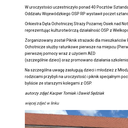
W uroczystości uczestniczyło ponad 40 Pocztów Sztand
Oddziału Wojewódzkiego OSP RP wystawił poczet szta
Orkiestra Dęta Ochotniczej Straży Pożarnej Osiek nad 
reprezentując kulturotwórczą działalność OSP z Wielkopo
Zorganizowany został Piknik strażacki dla mieszkańców 
Ochotnicze służby ratunkowe pierwsze na miejscu (Pierw
pierwszej pomocy wraz z użyciem AED
(szczególnie dzieci) oraz promowano działania szkoleni
Na szczególna uwagę zasługują dzieci i młodzież z Młodz
rodzicami przybyli na uroczystość i piknik specjalnym p
byliście ze starszymi kolegami z OSP.
autorzy zdjęć Kacper Tomiak i Dawid Sędziak
więcej zdjeć w linku