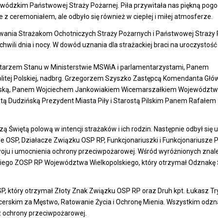
dzkim Państwowej Straży Pożarnej. Piła przywitała nas piękną pogod
ie z ceremoniałem, ale odbyło się również w ciepłej i miłej atmosferze.
wania Strażakom Ochotniczych Straży Pożarnych i Państwowej Straży 
ili dnia i nocy. W dowód uznania dla strażackiej braci na uroczystość
arzem Stanu w Ministerstwie MSWiA i parlamentarzystami, Panem
itej Polskiej, nadbrg. Grzegorzem Szyszko Zastępcą Komendanta Gł
polską, Panem Wojciechem Jankowiakiem Wicemarszałkiem Województ
atą Dudzińską Prezydent Miasta Piły i Starostą Pilskim Panem Rafałem
 Świętą polową w intencji strażaków i ich rodzin. Następnie odbył się 
ie OSP, Działacze Związku OSP RP, Funkcjonariuszki i Funkcjonariusze 
woju i umocnienia ochrony przeciwpożarowej. Wśród wyróżnionych znaleź
iego ZOSP RP Województwa Wielkopolskiego, który otrzymał Odznakę
P, który otrzymał Złoty Znak Związku OSP RP oraz Druh kpt. Łukasz T
ycerskim za Męstwo, Ratowanie Życia i Ochronę Mienia. Wszystkim od
cz ochrony przeciwpożarowej.