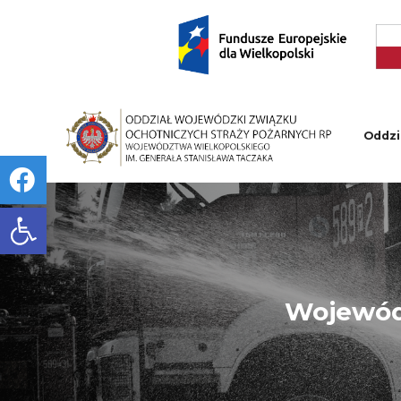
Oddzi
Open toolbar
Wojewódz